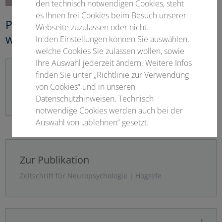
den technisch notwendigen Cookies, steht
es Ihnen frei Cookies beim Besuch unserer
Programm und Veröffentlichung der
Webseite zuzulassen oder nicht.
wissenschaftlichen Beiträge
In den Einstellungen können Sie auswählen,
welche Cookies Sie zulassen wollen, sowie
Ihre Auswahl jederzeit ändern. Weitere Infos
finden Sie unter „Richtlinie zur Verwendung
Online Programm 2025
von Cookies“ und in unseren
Klicken Sie hier
Datenschutzhinweisen. Technisch
notwendige Cookies werden auch bei der
Auswahl von „ablehnen“ gesetzt.
Notwendige Cookies
Zur Publikation
Statistisch
Zeitschrift für Neuropsychologie | Hogrefe
Externer Inhalt