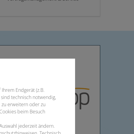
f Ihrem Endgerät (z.B.
 sind technisch notwendig,
 zu erweitern oder zu
 Cookies beim Besuch
 Auswahl jederzeit ändern.
enschutzhinweisen. Technisch