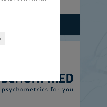
HelferApp GmbH
Wahlitz/Deutschland
n