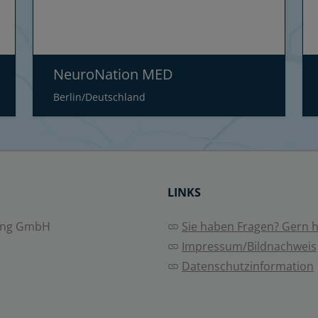
NeuroNation MED
Berlin/Deutschland
LINKS
ing GmbH
Sie haben Fragen? Gern he
Impressum/Bildnachweis
Datenschutzinformation