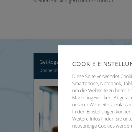
Melden Sie sich gern heute schon an.
Get-together
COOKIE EINSTELL
Donnerstag, 10. September 2026
Diese Seite verwendet Cookie
Smartphone, Notebook, Table
um die Webseite zu betreibe
Marketingzwecken. Abgesehe
unserer Webseite zuzulassen
In den Einstellungen können
Weitere Infos finden Sie un
notwendige Cookies werden 