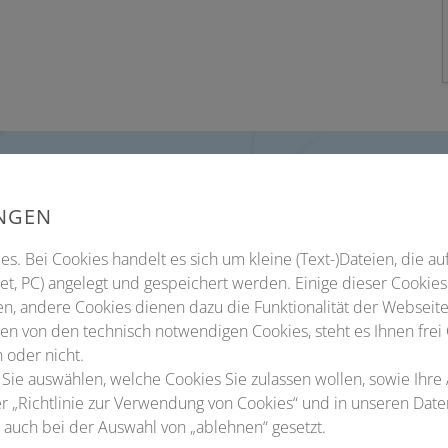
UNGEN
s. Bei Cookies handelt es sich um kleine (Text-)Dateien, die au
t, PC) angelegt und gespeichert werden. Einige dieser Cookies
n, andere Cookies dienen dazu die Funktionalität der Webseite
Beginn
10. Septemb
n von den technisch notwendigen Cookies, steht es Ihnen frei
 oder nicht.
Kosten
kostenfrei
 Sie auswählen, welche Cookies Sie zulassen wollen, sowie Ihre
ter „Richtlinie zur Verwendung von Cookies“ und in unseren Dat
Ort
Industrieau
auch bei der Auswahl von „ablehnen“ gesetzt.
Waldweg 26